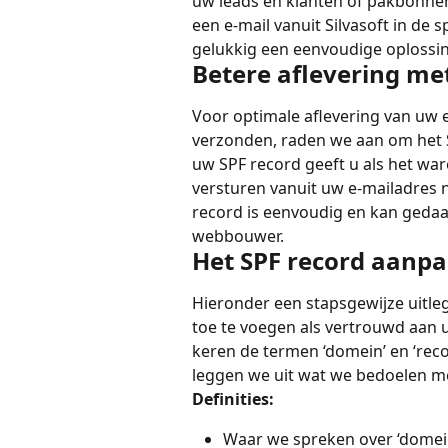
uw leads en klanten of pakbonnen 
een e-mail vanuit Silvasoft in de 
gelukkig een eenvoudige oplossin
Betere aflevering me
Voor optimale aflevering van uw e-
verzonden, raden we aan om het 
uw SPF record geeft u als het war
versturen vanuit uw e-mailadres n
record is eenvoudig en kan gedaa
webbouwer.
Het SPF record aanp
Hieronder een stapsgewijze uitle
toe te voegen als vertrouwd aan u
keren de termen ‘domein’ en ‘record
leggen we uit wat we bedoelen m
Definities:
Waar we spreken over ‘domein