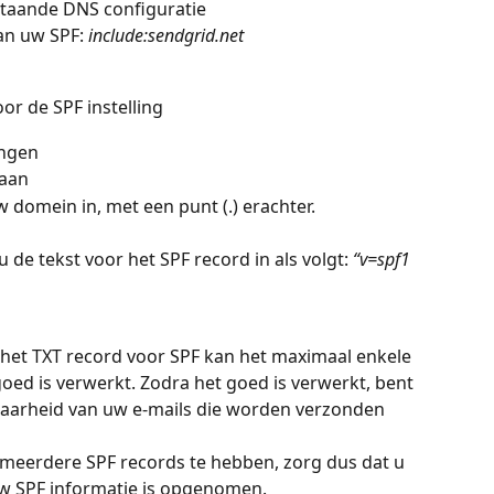
staande DNS configuratie
an uw SPF: 
include:sendgrid.net
or de SPF instelling
ingen
 aan
w domein in, met een punt (.) erachter. 
u de tekst voor het SPF record in als volgt: 
“v=spf1 
 het TXT record voor SPF kan het maximaal enkele 
oed is verwerkt. Zodra het goed is verwerkt, bent 
baarheid van uw e-mails die worden verzonden 
 meerdere SPF records te hebben, zorg dus dat u 
uw SPF informatie is opgenomen.