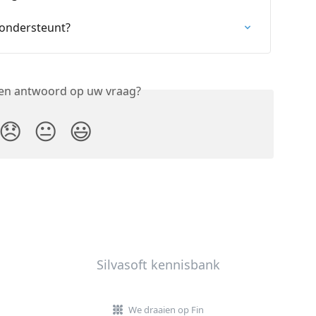
 ondersteunt?
een antwoord op uw vraag?
😞
😐
😃
Silvasoft kennisbank
We draaien op Fin