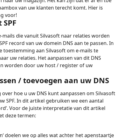
naar uw magazijn. Het kan zijn dat er af en toe 
spambox van uw klanten terecht komt. Hier is 
g voor!
t SPF
mails die vanuit Silvasoft naar relaties worden 
SPF record van uw domein DNS aan te passen. In 
e toestemming aan Silvasoft om e-mails te 
aar uw relaties. Het aanpassen van dit DNS 
n worden door uw host / register of uw 
assen / toevoegen aan uw DNS
g over hoe u uw DNS kunt aanpassen om Silvasoft 
w SPF. In dit artikel gebruiken we een aantal 
’. Voor de juiste interpretatie van dit artikel 
et deze termen:
‘ doelen we op alles wat achter het apenstaartje 