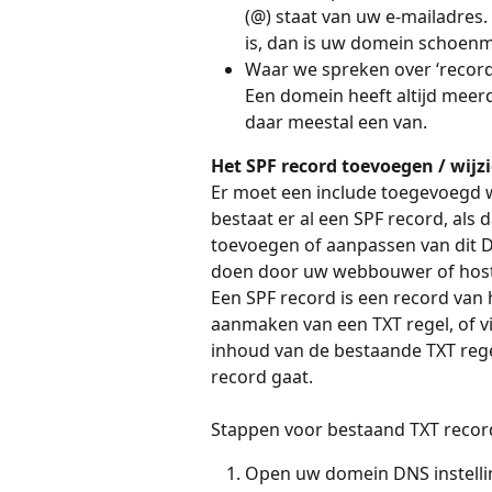
(@) staat van uw e-mailadres.
is, dan is uw domein schoenm
Waar we spreken over ‘record
Een domein heeft altijd meerd
daar meestal een van.
Het SPF record toevoegen / wijz
Er moet een include toegevoegd w
bestaat er al een SPF record, als 
toevoegen of aanpassen van dit DN
doen door uw webbouwer of host
Een SPF record is een record van 
aanmaken van een TXT regel, of vi
inhoud van de bestaande TXT rege
record gaat.
Stappen voor bestaand TXT record
Open uw domein DNS instell