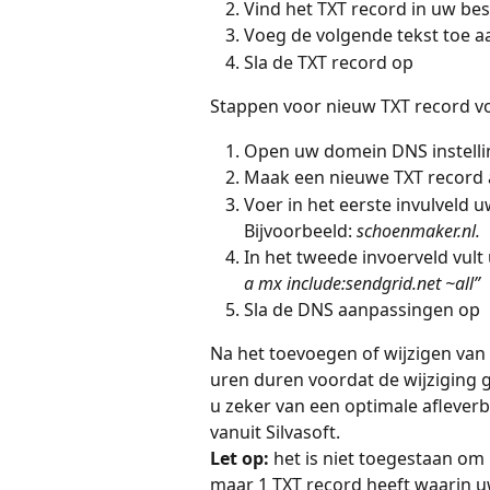
Vind het TXT record in uw be
Voeg de volgende tekst toe a
Sla de TXT record op
Stappen voor nieuw TXT record vo
Open uw domein DNS instell
Maak een nieuwe TXT record
Voer in het eerste invulveld u
Bijvoorbeeld: 
schoenmaker.nl.
In het tweede invoerveld vult 
a mx include:sendgrid.net ~all”
Sla de DNS aanpassingen op
Na het toevoegen of wijzigen van
uren duren voordat de wijziging g
u zeker van een optimale aflever
vanuit Silvasoft.
Let op: 
het is niet toegestaan om
maar 1 TXT record heeft waarin 