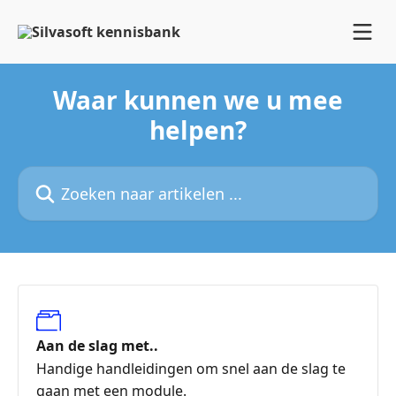
Naar de hoofdinhoud
Waar kunnen we u mee
helpen?
Zoeken naar artikelen ...
Aan de slag met..
Handige handleidingen om snel aan de slag te
gaan met een module.