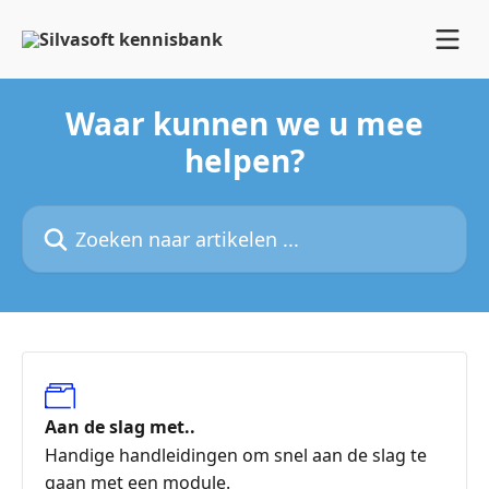
Naar de hoofdinhoud
Waar kunnen we u mee
helpen?
Zoeken naar artikelen ...
Aan de slag met..
Handige handleidingen om snel aan de slag te
gaan met een module.