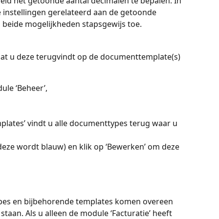
eid het getoonde aantal decimalen te bepalen. In 
 instellingen gerelateerd aan de getoonde 
wij beide mogelijkheden stapsgewijs toe.
at u deze terugvindt op de documenttemplate(s) 
ule ‘Beheer’,
ates’ vindt u alle documenttypes terug waar u 
(deze wordt blauw) en klik op ‘Bewerken’ om deze 
es en bijbehorende templates komen overeen 
staan. Als u alleen de module ‘Facturatie’ heeft 