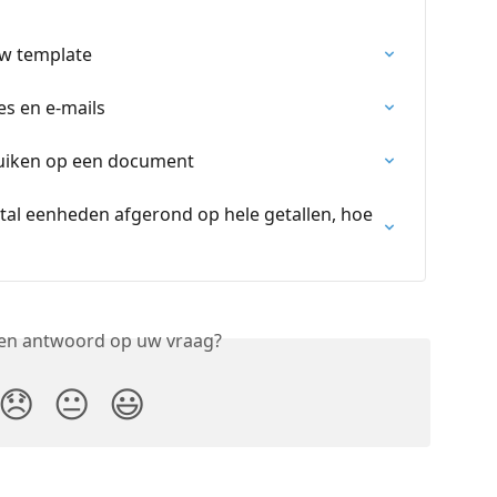
uw template
es en e-mails
uiken op een document
tal eenheden afgerond op hele getallen, hoe 
een antwoord op uw vraag?
😞
😐
😃